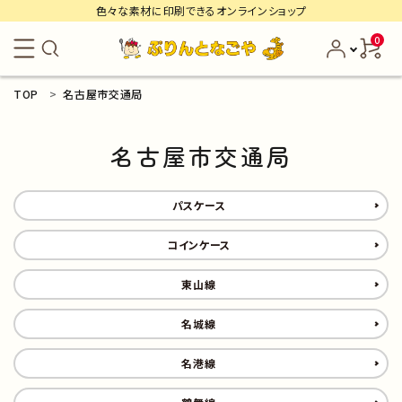
色々な素材に印刷できるオンラインショップ
0
TOP
名古屋市交通局
search
名古屋市交通局
ACCOUNT MENU
名古屋交通局
ようこそ ゲスト 様
パスケース
名港線
meeting_room
person
ログイン
新規会員登録
コインケース
推しプリ
カテゴリーから探す
東山線
東山線
商品から探す
名城線
名城線
名港線
路線から探す