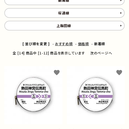
鶴舞線
コンテンツ
桜通線
ご利用ガイド
上飯田線
プライバシーポリシー
[ 並び順を変更 ]
-
おすすめ順
-
価格順
-
新着順
特定商取引法について
全 [14] 商品中 [1-12] 商品を表示しています
次のページへ
お問い合わせ
favorite
favorite